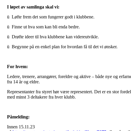
I løpet av samlinga skal vi:
ü Løfte frem det som fungerer godt i klubbene.
ü Finne ut hva som kan bli enda bedre.
ü Drøfte ideer til hva klubbene kan videreutvikle.
ü Begynne på en enkel plan for hvordan få til det vi ønsker.
For hvem:
Ledere, trenere, arrangører, foreldre og aktive – både nye og erfarn
fra 14 år og eldre.
Representanter fra styret bør være representert. Det er en stor fordel
med minst 3 deltakere fra hver klubb.
Påmelding:
Innen 15.11.23