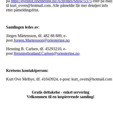
på
https://eventor.orientering.no/Activities/Show/5375
eller på mail
til kurt_ovem@hotmail.com. Alle påmeldte får mer detaljert info
etter påmeldingsfrist.
Samlingen ledes av
:
Jörgen Mårtensson, tlf. 482 88 889, e-
post
Jorgen.Martensson@orientering.no
Henning B. Carlsen, tlf. 45293210, e-
post
Henningbratland.Carlsen@orientering.no
Kretsens kontaktperson:
Kurt Ove Melbye, tlf. 41043924, e-post: kurt_ovem@hotmail.com
Gratis deltakelse - enkel servering
Velkommen til en inspirerende samling!