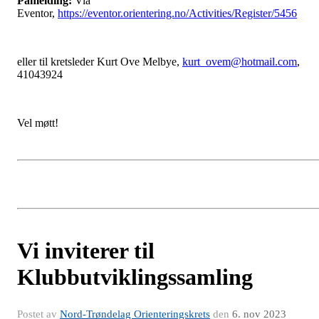
Påmelding:
Via
Eventor,
https://eventor.orientering.no/Activities/Register/5456
eller til kretsleder Kurt Ove Melbye,
kurt_ovem@hotmail.com
,
41043924
Vel møtt!
Vi inviterer til
Klubbutviklingssamling
Postet av
Nord-Trøndelag Orienteringskrets
den
6. nov 2023