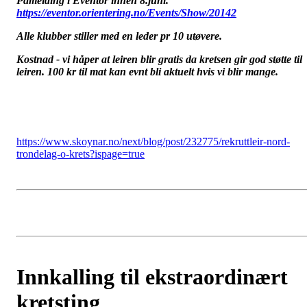
Påmelding i Eventor innen 8.juni.
https://eventor.orientering.no/Events/Show/20142
Alle klubber stiller med en leder pr 10 utøvere.
Kostnad - vi håper at leiren blir gratis da kretsen gir god støtte til
leiren. 100 kr til mat kan evnt bli aktuelt hvis vi blir mange.
https://www.skoynar.no/next/blog/post/232775/rekruttleir-nord-
trondelag-o-krets?ispage=true
Innkalling til ekstraordinært
kretsting