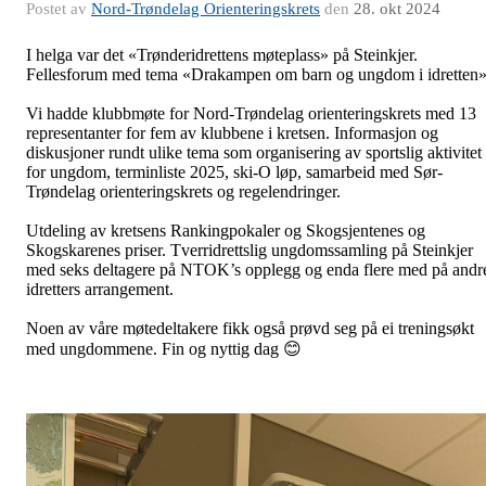
Postet av
Nord-Trøndelag Orienteringskrets
den
28. okt 2024
I helga var det «Trønderidrettens møteplass» på Steinkjer.
Fellesforum med tema «Drakampen om barn og ungdom i idretten»
Vi hadde klubbmøte for Nord-Trøndelag orienteringskrets med 13
representanter for fem av klubbene i kretsen. Informasjon og
diskusjoner rundt ulike tema som organisering av sportslig aktivitet
for ungdom, terminliste 2025, ski-O løp, samarbeid med Sør-
Trøndelag orienteringskrets og regelendringer.
Utdeling av kretsens Rankingpokaler og Skogsjentenes og
Skogskarenes priser. Tverridrettslig ungdomssamling på Steinkjer
med seks deltagere på NTOK’s opplegg og enda flere med på andr
idretters arrangement.
Noen av våre møtedeltakere fikk også prøvd seg på ei treningsøkt
med ungdommene. Fin og nyttig dag
😊