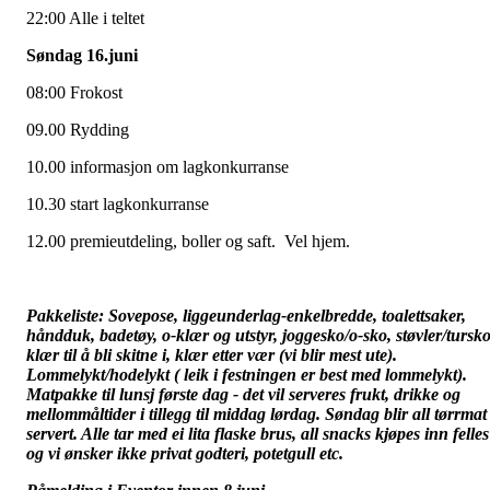
22:00 Alle i teltet
Søndag 16.juni
08:00 Frokost
09.00 Rydding
10.00 informasjon om lagkonkurranse
10.30 start lagkonkurranse
12.00 premieutdeling, boller og saft. Vel hjem.
Pakkeliste: Sovepose, liggeunderlag-enkelbredde, toalettsaker,
håndduk, badetøy, o-klær og utstyr, joggesko/o-sko, støvler/tursko
klær til å bli skitne i, klær etter vær (vi blir mest ute).
Lommelykt/hodelykt ( leik i festningen er best med lommelykt).
Matpakke til lunsj første dag - det vil serveres frukt, drikke og
mellommåltider i tillegg til middag lørdag. Søndag blir all tørrmat
servert. Alle tar med ei lita flaske brus, all snacks kjøpes inn felles
og vi ønsker ikke privat godteri, potetgull etc.