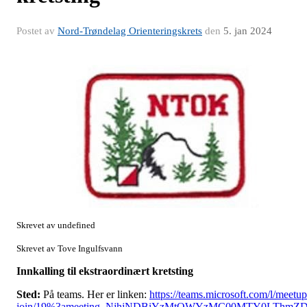
Postet av
Nord-Trøndelag Orienteringskrets
den
5. jan 2024
Skrevet av undefined
Skrevet av Tove Ingulfsvann
Innkalling til ekstraordinært kretsting
Sted:
På teams. Her er linken:
https://teams.microsoft.com/l/meetup
join/19%3ameeting_NjhjNDBiYzMtOWYzMC00MTY0LThmZ