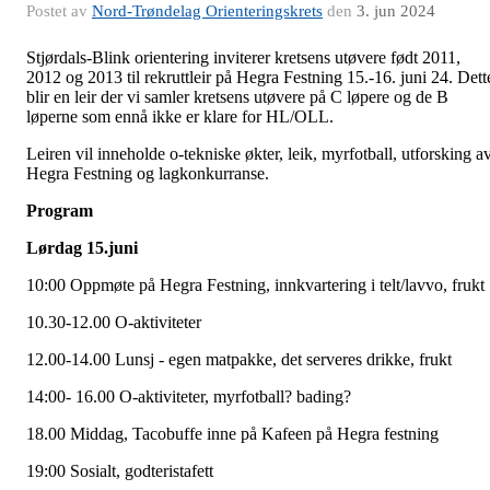
Postet av
Nord-Trøndelag Orienteringskrets
den
3. jun 2024
Stjørdals-Blink orientering inviterer kretsens utøvere født 2011,
2012 og 2013 til rekruttleir på Hegra Festning 15.-16. juni 24. Dett
blir en leir der vi samler kretsens utøvere på C løpere og de B
løperne som ennå ikke er klare for HL/OLL.
Leiren vil inneholde o-tekniske økter, leik, myrfotball, utforsking a
Hegra Festning og lagkonkurranse.
Program
Lørdag 15.juni
10:00 Oppmøte på Hegra Festning, innkvartering i telt/lavvo, frukt
10.30-12.00 O-aktiviteter
12.00-14.00 Lunsj - egen matpakke, det serveres drikke, frukt
14:00- 16.00 O-aktiviteter, myrfotball? bading?
18.00 Middag, Tacobuffe inne på Kafeen på Hegra festning
19:00 Sosialt, godteristafett