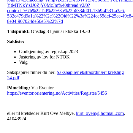
YtMTNkYzU0ZjY0MzJm%40thread.v2/0?
context=%7b%22Tid%22%3a%22b6334d01-13b9-4531-a3a6-
532e479d9a1a%22%2c%22Oid%22%3a%224ee55dcf-25ee-49c8-
8e04-907024de56e5%22%7d
Tidspunkt:
Onsdag 31.januar klokka 19.30
Sakliste:
Godkjenning av regnskap 2023
Justering av lov for NTOK
Valg
Sakspapirer finner du her:
Sakspapirer ekstraordinært kretsting
24.pdf
.
Påmelding:
Via Eventor,
https://eventor.orientering.no/Activities/Register/5456
eller til kretsleder Kurt Ove Melbye,
kurt_ovem@hotmail.com
,
41043924