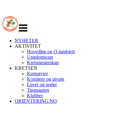
Veksle
navigasjon
NYHETER
AKTIVITET
Hovedløp og O-landsleir
Ungdomscup
Kretsmesterskap
KRETSEN
Kretsstyret
Komiteer og utvalg
Lover og regler
Tingpapirer
Klubber
ORIENTERING.NO