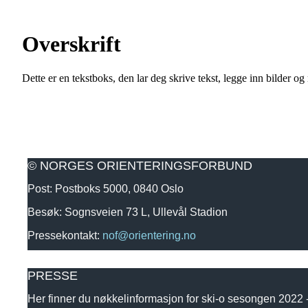
Overskrift
Dette er en tekstboks, den lar deg skrive tekst, legge inn bilder og 
© NORGES ORIENTERINGSFORBUND
Post: Postboks 5000, 0840 Oslo
Besøk: Sognsveien 73 L, Ullevål Stadion
Pressekontakt:
nof@orientering.no
PRESSE
Her finner du nøkkelinformasjon for ski-o sesongen 2022