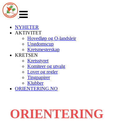
Veksle
navigasjon
NYHETER
AKTIVITET
Hovedløp og O-landsleir
Ungdomscup
Kretsmesterskap
KRETSEN
Kretsstyret
Komiteer og utvalg
Lover og regler
Tingpapirer
Klubber
ORIENTERING.NO
ORIENTERING