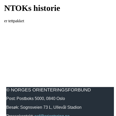
NTOKs historie
er tettpakket
© NORGES ORIENTERINGSFORBUND
Post: Postboks 5000, 0840 Oslo
Besøk: Sognsveien 73 L, Ullevål Stadion