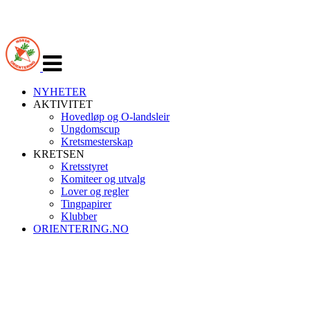
Veksle
navigasjon
NYHETER
AKTIVITET
Hovedløp og O-landsleir
Ungdomscup
Kretsmesterskap
KRETSEN
Kretsstyret
Komiteer og utvalg
Lover og regler
Tingpapirer
Klubber
ORIENTERING.NO