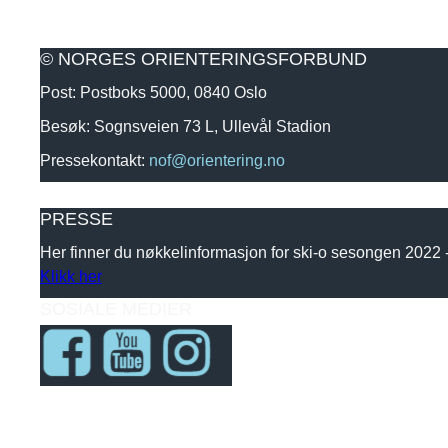
© NORGES ORIENTERINGSFORBUND
Post: Postboks 5000, 0840 Oslo
Besøk: Sognsveien 73 L, Ullevål Stadion
Pressekontakt:
nof@orientering.no
PRESSE
Her finner du nøkkelinformasjon for ski-o sesongen 2022
Klikk her
SOSIALE MEDIER