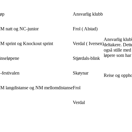
øp
Ansvarlig klubb
M natt og NC-junior
Frol ( Alstad)
Ansvarlig klubb
M sprint og Knockout sprint
Verdal ( Iversen)
deltakere. Det
også stille med
løpere som har
inseløpene
Stjørdals-blink
-festivalen
Skøynar
Reise og oppho
M langdistanse og NM mellomdistanse
Frol
Verdal