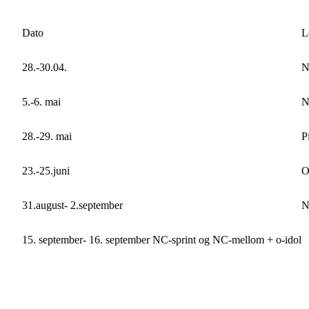
Dato
L
28.-30.04.
N
5.-6. mai
N
28.-29. mai
P
23.-25.juni
O
31.august- 2.september
N
15. september- 16. september NC-sprint og NC-mellom + o-idol