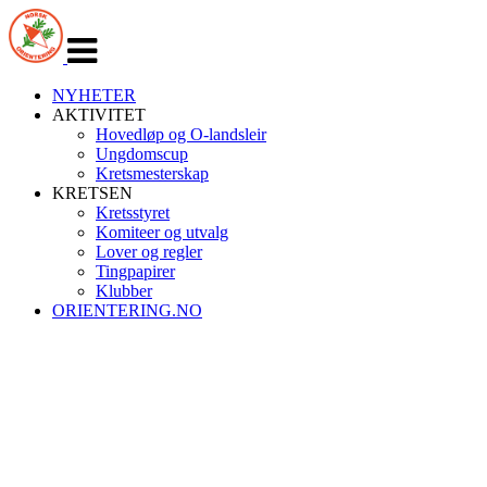
Veksle
navigasjon
NYHETER
AKTIVITET
Hovedløp og O-landsleir
Ungdomscup
Kretsmesterskap
KRETSEN
Kretsstyret
Komiteer og utvalg
Lover og regler
Tingpapirer
Klubber
ORIENTERING.NO