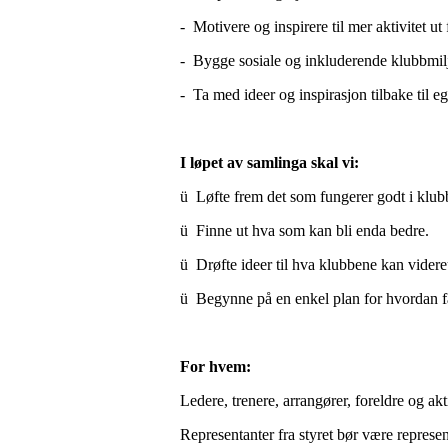
- Motivere og inspirere til mer aktivitet ut
- Bygge sosiale og inkluderende klubbmilj
- Ta med ideer og inspirasjon tilbake til eg
I løpet av samlinga skal vi:
ü Løfte frem det som fungerer godt i klub
ü Finne ut hva som kan bli enda bedre.
ü Drøfte ideer til hva klubbene kan videre
ü Begynne på en enkel plan for hvordan få 
For hvem:
Ledere, trenere, arrangører, foreldre og ak
Representanter fra styret bør være represen