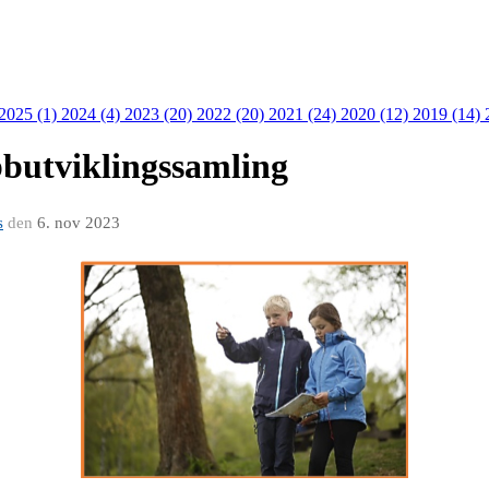
 2025 (1)
2024 (4)
2023 (20)
2022 (20)
2021 (24)
2020 (12)
2019 (14)
ubbutviklingssamling
s
den
6. nov 2023