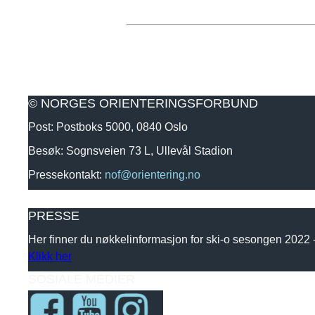
© NORGES ORIENTERINGSFORBUND
Post: Postboks 5000, 0840 Oslo
Besøk: Sognsveien 73 L, Ullevål Stadion
Pressekontakt:
nof@orientering.no
PRESSE
Her finner du nøkkelinformasjon for ski-o sesongen 2022
Klikk her
SOSIALE MEDIER