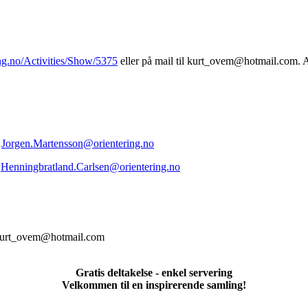
ring.no/Activities/Show/5375
eller på mail til kurt_ovem@hotmail.com. All
t
Jorgen.Martensson@orientering.no
t
Henningbratland.Carlsen@orientering.no
: kurt_ovem@hotmail.com
Gratis deltakelse - enkel servering
Velkommen til en inspirerende samling!