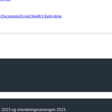
.no/Documents/Event/36448/1/Innbydelse
 - 2023 og orienteringssesongen 2023.