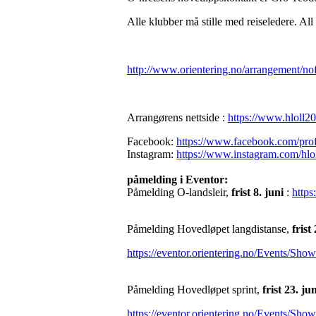
Alle klubber må stille med reiseledere. All
http://www.orientering.no/arrangement/nof-
Arrangørens nettside :
https://www.hloll2
Facebook:
https://www.facebook.com/pr
Instagram:
https://www.instagram.com/hlo
påmelding i Eventor:
Påmelding O-landsleir,
frist 8.
j
uni
:
https
Påmelding Hovedløpet langdistanse,
frist
https://eventor.orientering.no/Events/Sho
Påmelding Hovedløpet sprint,
frist 23. ju
https://eventor.orientering.no/Events/Sho