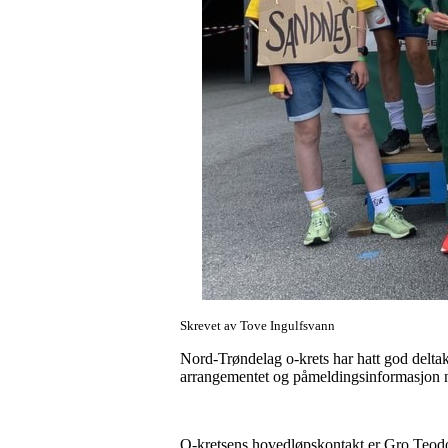
Skrevet av Tove Ingulfsvann
Nord-Trøndelag o-krets har hatt god delt
arrangementet og påmeldingsinformasjon 
O-kretsens hovedløpskontakt er Gro Teodo