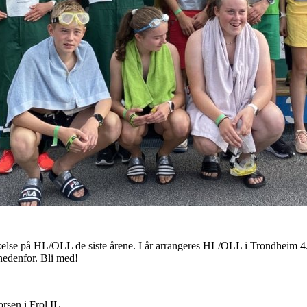
akelse på HL/OLL de siste årene. I år arrangeres HL/OLL i Trondheim 4
nedenfor. Bli med!
rsen i Frol IL.