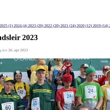
 2025 (1)
2024 (4)
2023 (20)
2022 (20)
2021 (24)
2020 (12)
2019 (14)
dsleir 2023
s
den
26. apr 2023