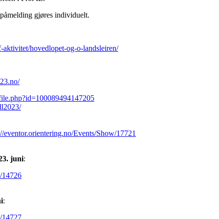
 påmelding gjøres individuelt.
aktivitet/hovedlopet-og-o-landsleiren/
023.no/
ofile.php?id=100089494147205
ll2023/
://eventor.orientering.no/Events/Show/17721
 23. juni
:
w/14726
ni
:
w/14727