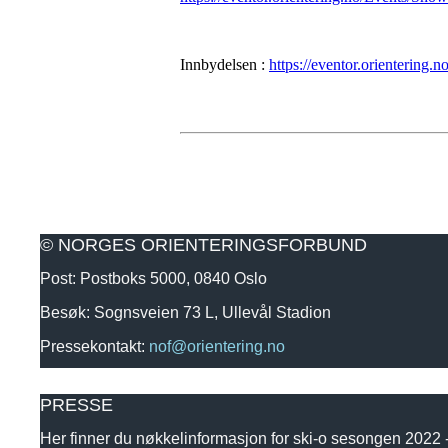
Innbydelsen :
https://eventor.orientering
© NORGES ORIENTERINGSFORBUND
Post: Postboks 5000, 0840 Oslo
Besøk: Sognsveien 73 L, Ullevål Stadion
Pressekontakt:
nof@orientering.no
PRESSE
Her finner du nøkkelinformasjon for ski-o sesongen 2022