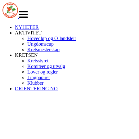
Veksle
navigasjon
NYHETER
AKTIVITET
Hovedløp og O-landsleir
Ungdomscup
Kretsmesterskap
KRETSEN
Kretsstyret
Komiteer og utvalg
Lover og regler
Tingpapirer
Klubber
ORIENTERING.NO