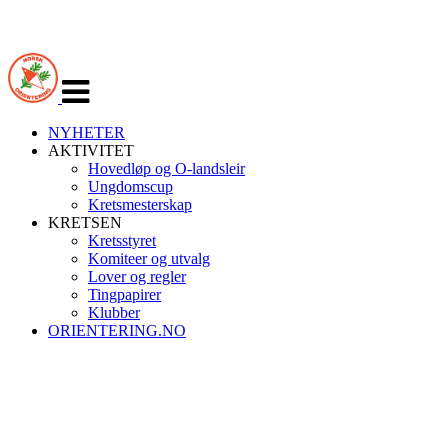
Veksle
navigasjon
NYHETER
AKTIVITET
Hovedløp og O-landsleir
Ungdomscup
Kretsmesterskap
KRETSEN
Kretsstyret
Komiteer og utvalg
Lover og regler
Tingpapirer
Klubber
ORIENTERING.NO