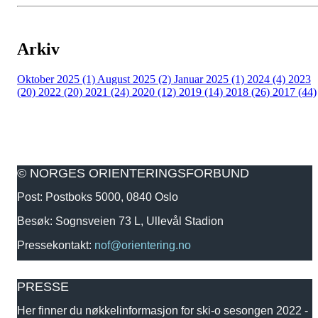
Arkiv
Oktober 2025 (1)
August 2025 (2)
Januar 2025 (1)
2024 (4)
2023
(20)
2022 (20)
2021 (24)
2020 (12)
2019 (14)
2018 (26)
2017 (44)
© NORGES ORIENTERINGSFORBUND
Post: Postboks 5000, 0840 Oslo
Besøk: Sognsveien 73 L, Ullevål Stadion
Pressekontakt:
nof@orientering.no
PRESSE
Her finner du nøkkelinformasjon for ski-o sesongen 2022 -