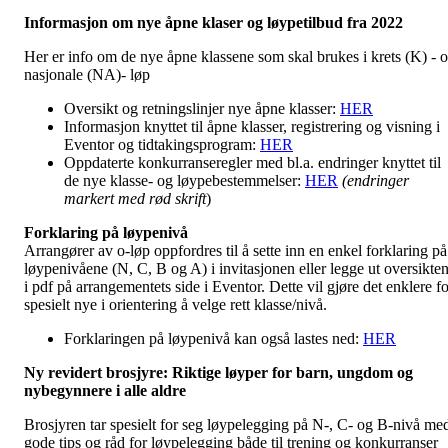
Informasjon om nye åpne klaser og løypetilbud fra 2022
Her er info om de nye åpne klassene som skal brukes i krets (K) - 
nasjonale (NA)- løp
Oversikt og retningslinjer nye åpne klasser:
HER
Informasjon knyttet til åpne klasser, registrering og visning i
Eventor og tidtakingsprogram:
HER
Oppdaterte konkurranseregler med bl.a. endringer knyttet til
de nye klasse- og løypebestemmelser:
HER
(endringer
markert med rød skrift
)
Forklaring på løypenivå
Arrangører av o-løp oppfordres til å sette inn en enkel forklaring på
løypenivåene (N, C, B og A) i invitasjonen eller legge ut oversikte
i pdf på arrangementets side i Eventor. Dette vil gjøre det enklere fo
spesielt nye i orientering å velge rett klasse/nivå.
Forklaringen på løypenivå kan også lastes ned:
HER
Ny revidert brosjyre: Riktige løyper for barn, ungdom og
nybegynnere i alle aldre
Brosjyren tar spesielt for seg løypelegging på N-, C- og B-nivå me
gode tips og råd for løypelegging både til trening og konkurranser