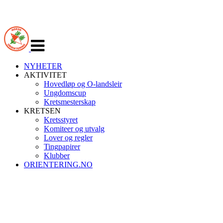
Veksle
navigasjon
NYHETER
AKTIVITET
Hovedløp og O-landsleir
Ungdomscup
Kretsmesterskap
KRETSEN
Kretsstyret
Komiteer og utvalg
Lover og regler
Tingpapirer
Klubber
ORIENTERING.NO