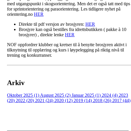
med utgangspunkt i skogsorientering. Men det er også tatt med tips
for sprintorientering og paraorientering. Les tidligere nyhet på
orientering.no
HER
Direkte til pdf versjon av brosjyren:
HER
Brosjyre kan også bestilles fra idrettsbutikken ( pakke à 10
brosjyrer) , direkte lenke
HER
NOF oppfordrer klubber og kretser til å benytte brosjyren aktivt i
tilknytning til opplæring og kurs i løypelegging på riktig nivå til
trening og konkurranser.
Arkiv
Oktober 2025 (1)
August 2025 (2)
Januar 2025 (1)
2024 (4)
2023
(20)
2022 (20)
2021 (24)
2020 (12)
2019 (14)
2018 (26)
2017 (44)