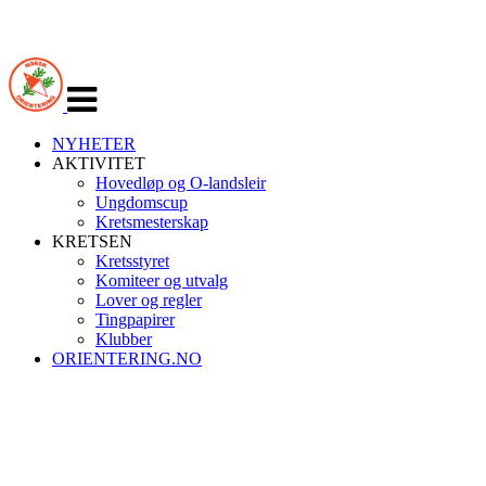
Veksle
navigasjon
NYHETER
AKTIVITET
Hovedløp og O-landsleir
Ungdomscup
Kretsmesterskap
KRETSEN
Kretsstyret
Komiteer og utvalg
Lover og regler
Tingpapirer
Klubber
ORIENTERING.NO