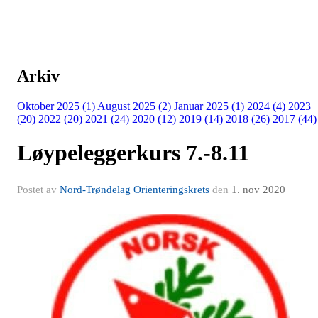
Arkiv
Oktober 2025 (1)
August 2025 (2)
Januar 2025 (1)
2024 (4)
2023
(20)
2022 (20)
2021 (24)
2020 (12)
2019 (14)
2018 (26)
2017 (44)
Løypeleggerkurs 7.-8.11
Postet av
Nord-Trøndelag Orienteringskrets
den
1. nov 2020