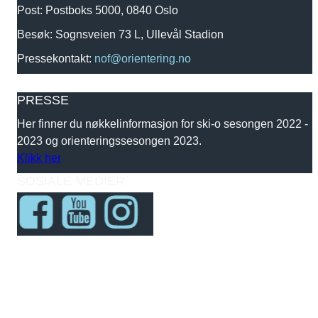
Post: Postboks 5000, 0840 Oslo
Besøk: Sognsveien 73 L, Ullevål Stadion
Pressekontakt:
nof@orientering.no
PRESSE
Her finner du nøkkelinformasjon for ski-o sesongen 2022 -
2023 og orienteringssesongen 2023.
Klikk her
SOSIALE MEDIER