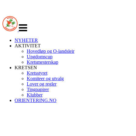
Veksle
navigasjon
NYHETER
AKTIVITET
Hovedløp og O-landsleir
Ungdomscup
Kretsmesterskap
KRETSEN
Kretsstyret
Komiteer og utvalg
Lover og regler
Tingpapirer
Klubber
ORIENTERING.NO