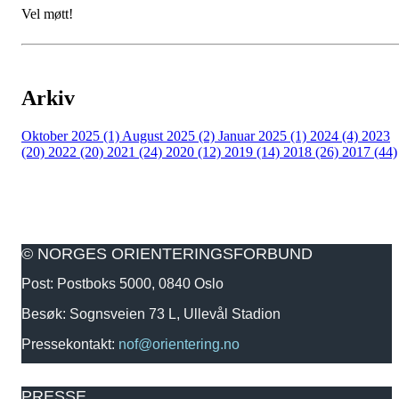
Vel møtt!
Arkiv
Oktober 2025 (1)
August 2025 (2)
Januar 2025 (1)
2024 (4)
2023
(20)
2022 (20)
2021 (24)
2020 (12)
2019 (14)
2018 (26)
2017 (44)
© NORGES ORIENTERINGSFORBUND
Post: Postboks 5000, 0840 Oslo
Besøk: Sognsveien 73 L, Ullevål Stadion
Pressekontakt:
nof@orientering.no
PRESSE