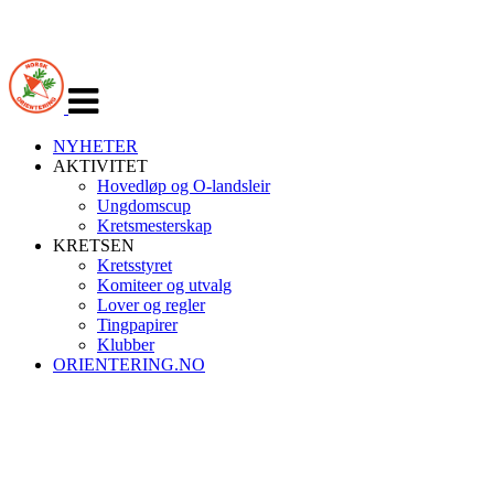
Veksle
navigasjon
NYHETER
AKTIVITET
Hovedløp og O-landsleir
Ungdomscup
Kretsmesterskap
KRETSEN
Kretsstyret
Komiteer og utvalg
Lover og regler
Tingpapirer
Klubber
ORIENTERING.NO