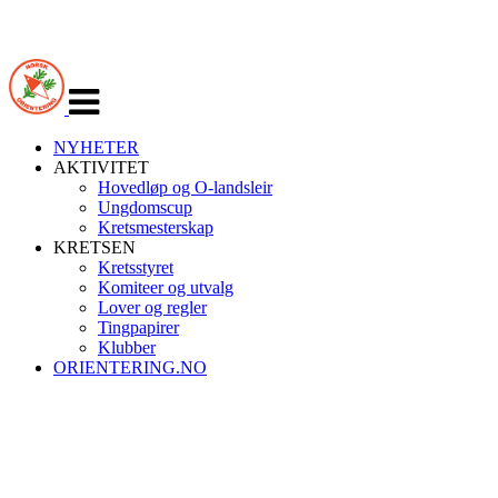
Veksle
navigasjon
NYHETER
AKTIVITET
Hovedløp og O-landsleir
Ungdomscup
Kretsmesterskap
KRETSEN
Kretsstyret
Komiteer og utvalg
Lover og regler
Tingpapirer
Klubber
ORIENTERING.NO