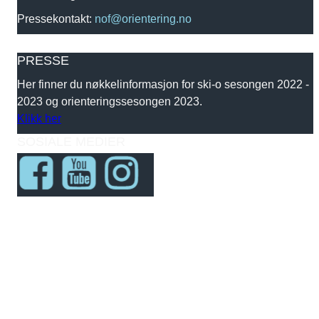
Pressekontakt:
nof@orientering.no
PRESSE
Her finner du nøkkelinformasjon for ski-o sesongen 2022 -
2023 og orienteringssesongen 2023.
Klikk her
SOSIALE MEDIER