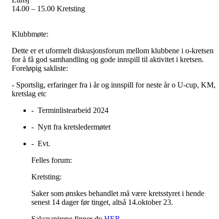
14.00
–
15.00 Kretsting
Klubbmøte:
Dette er et uformelt diskusjonsforum mellom klubbene i o-kretsen
for å få god samhandling og gode innspill til aktivitet i kretsen.
Foreløpig sakliste:
- Sportslig, erfaringer fra i år og innspill for neste år
o
U-cup, KM,
kretslag etc
- Terminlistearbeid 2024
- Nytt fra kretsledermøtet
- Evt.
Felles forum:
Kretsting:
Saker som ønskes behandlet må være kretsstyret i hende
senest 14 dager før tinget, altså 14.oktober 23.
Sakspapirene finner du
HER
.