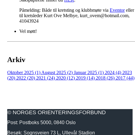
Påmelding:
Både til kretsting og klubbmøte via
Eventor
eller
til kretsleder Kurt Ove Melbye,
kurt_ovem@hotmail.com
,
41043924
Vel møtt!
Arkiv
Oktober 2025 (1)
August 2025 (2)
Januar 2025 (1)
2024 (4)
2023
(20)
2022 (20)
2021 (24)
2020 (12)
2019 (14)
2018 (26)
2017 (44)
© NORGES ORIENTERINGSFORBUND
Post: Postboks 5000, 0840 Oslo
Besøk: Sognsveien 73 L, Ullevål Stadion