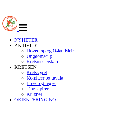
Veksle
navigasjon
NYHETER
AKTIVITET
Hovedløp og O-landsleir
Ungdomscup
Kretsmesterskap
KRETSEN
Kretsstyret
Komiteer og utvalg
Lover og regler
Tingpapirer
Klubber
ORIENTERING.NO