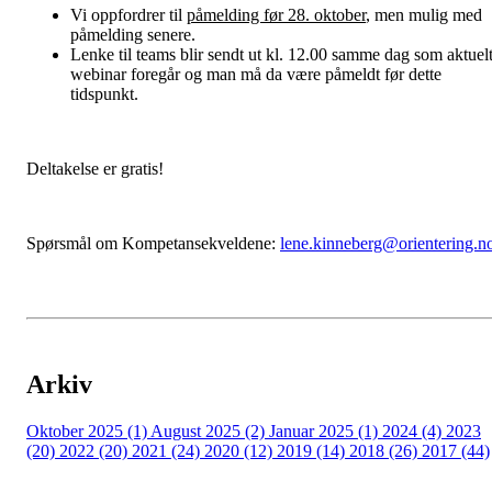
Vi oppfordrer til
påmelding før 28. oktober
, men mulig med
påmelding senere.
Lenke til teams blir sendt ut kl. 12.00 samme dag som aktuel
webinar foregår og man må da være påmeldt før dette
tidspunkt.
Deltakelse er gratis!
Spørsmål om Kompetansekveldene:
lene.kinneberg@orientering.n
Arkiv
Oktober 2025 (1)
August 2025 (2)
Januar 2025 (1)
2024 (4)
2023
(20)
2022 (20)
2021 (24)
2020 (12)
2019 (14)
2018 (26)
2017 (44)