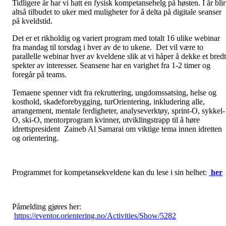
Tidligere år har vi hatt en fysisk kompetansehelg på høsten. I år blir
altså tilbudet to uker med muligheter for å delta på digitale seanser
på kveldstid.
Det er et rikholdig og variert program med totalt 16 ulike webinar
fra mandag til torsdag i hver av de to ukene. Det vil være to
parallelle webinar hver av kveldene slik at vi håper å dekke et bredt
spekter av interesser. Seansene har en varighet fra 1-2 timer og
foregår på teams.
Temaene spenner vidt fra rekruttering, ungdomssatsing, helse og
kosthold, skadeforebygging, turOrientering, inkludering alle,
arrangement, mentale ferdigheter, analyseverktøy, sprint-O, sykkel-
O, ski-O, mentorprogram kvinner, utviklingstrapp til å høre
idrettspresident Zaineb Al Samarai om viktige tema innen idretten
og orientering.
Programmet for kompetansekveldene kan du lese i sin helhet:
her
Påmelding gjøres her:
https://eventor.orientering.no/Activities/Show/5282