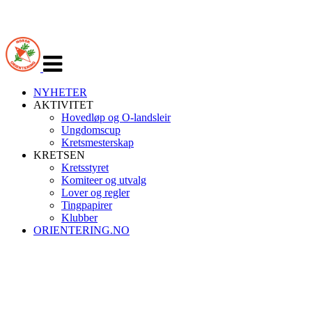
Veksle
navigasjon
NYHETER
AKTIVITET
Hovedløp og O-landsleir
Ungdomscup
Kretsmesterskap
KRETSEN
Kretsstyret
Komiteer og utvalg
Lover og regler
Tingpapirer
Klubber
ORIENTERING.NO