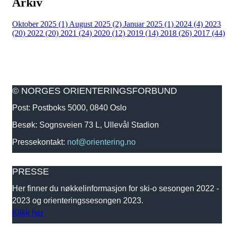
Arkiv
Oktober 2025 (1)
August 2025 (2)
Januar 2025 (1)
2024 (4)
2023
(20)
2022 (20)
2021 (24)
2020 (12)
2019 (14)
2018 (26)
2017 (44)
© NORGES ORIENTERINGSFORBUND
Post: Postboks 5000, 0840 Oslo
Besøk: Sognsveien 73 L, Ullevål Stadion
Pressekontakt:
nof@orientering.no
PRESSE
Her finner du nøkkelinformasjon for ski-o sesongen 2022 -
2023 og orienteringssesongen 2023.
Klikk her