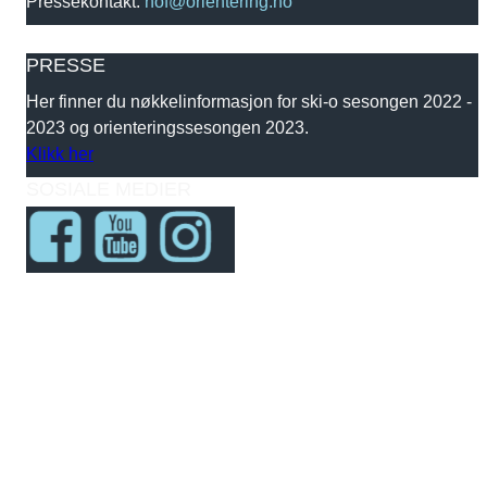
Pressekontakt:
nof@orientering.no
PRESSE
Her finner du nøkkelinformasjon for ski-o sesongen 2022 -
2023 og orienteringssesongen 2023.
Klikk her
SOSIALE MEDIER