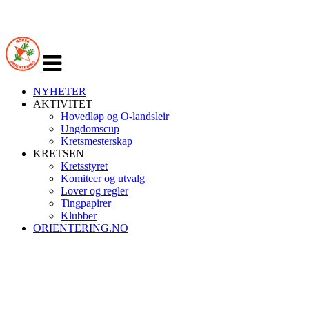
Veksle
navigasjon
NYHETER
AKTIVITET
Hovedløp og O-landsleir
Ungdomscup
Kretsmesterskap
KRETSEN
Kretsstyret
Komiteer og utvalg
Lover og regler
Tingpapirer
Klubber
ORIENTERING.NO