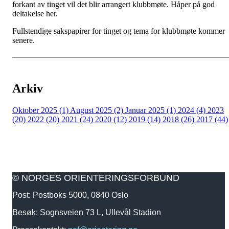
forkant av tinget vil det blir arrangert klubbmøte. Håper på god
deltakelse her.
Fullstendige sakspapirer for tinget og tema for klubbmøte kommer
senere.
Arkiv
Oktober 2025 (1)
August 2025 (2)
Januar 2025 (1)
2024 (4)
2023
(20)
2022 (20)
2021 (24)
2020 (12)
2019 (14)
2018 (26)
2017 (44)
© NORGES ORIENTERINGSFORBUND
Post: Postboks 5000, 0840 Oslo
Besøk: Sognsveien 73 L, Ullevål Stadion