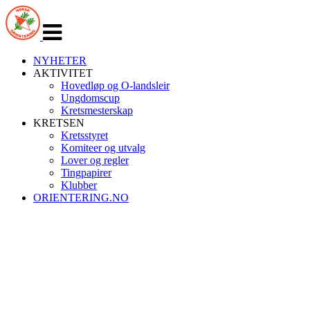
Veksle
navigasjon
NYHETER
AKTIVITET
Hovedløp og O-landsleir
Ungdomscup
Kretsmesterskap
KRETSEN
Kretsstyret
Komiteer og utvalg
Lover og regler
Tingpapirer
Klubber
ORIENTERING.NO