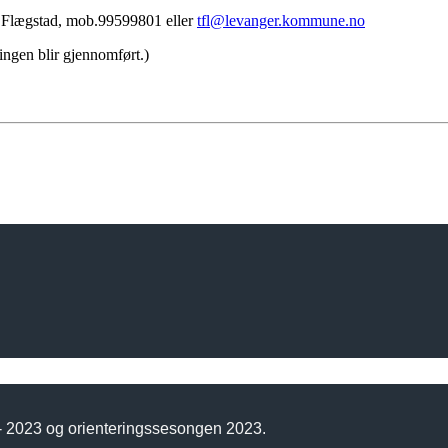
e Flægstad, mob.99599801 eller
tfl@levanger.kommune.no
ingen blir gjennomført.)
 - 2023 og orienteringssesongen 2023.