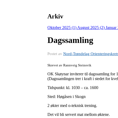
Arkiv
Oktober 2025 (1)
August 2025 (2)
Januar
Dagssamling
Postet av
Nord-Trøndelag Orienteringskret
Skrevet av Rannveig Steinsvik
OK Skøynar inviterer til dagssamling for 
(Dagssamlingen trer i kraft i stedet for kve
Tidspunkt: kl. 1030 – ca. 1600
Sted: Høgåsen i Skogn
2 økter med o-teknisk trening.
Det vil bli servert mat mellom øktene.