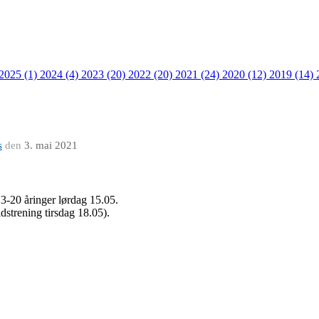
 2025 (1)
2024 (4)
2023 (20)
2022 (20)
2021 (24)
2020 (12)
2019 (14)
s
den
3. mai 2021
13-20 åringer lørdag 15.05.
ldstrening tirsdag 18.05).