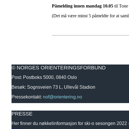
Påmelding innen mandag 10.05
til Ton
(Det må være minst 5 påmeldte for at saml
© NORGES ORIENTERINGSFORBUND
Post: Postboks 5000, 0840 Oslo
Besøk: Sognsveien 73 L, Ullevål Stadion
Pressekontakt:
nof@orientering.no
PRESSE
Her finner du nøkkelinformasjon for ski-o sesongen 2022