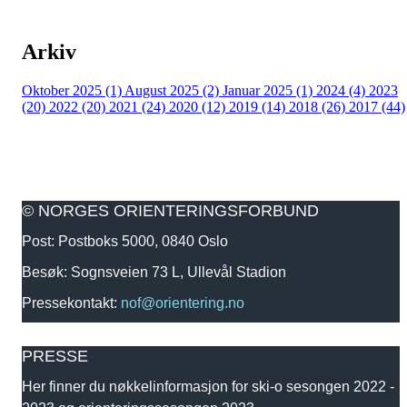
Arkiv
Oktober 2025 (1)
August 2025 (2)
Januar 2025 (1)
2024 (4)
2023
(20)
2022 (20)
2021 (24)
2020 (12)
2019 (14)
2018 (26)
2017 (44)
© NORGES ORIENTERINGSFORBUND
Post: Postboks 5000, 0840 Oslo
Besøk: Sognsveien 73 L, Ullevål Stadion
Pressekontakt:
nof@orientering.no
PRESSE
Her finner du nøkkelinformasjon for ski-o sesongen 2022 -