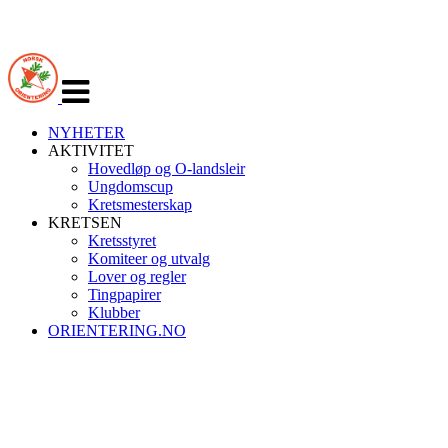
Veksle
navigasjon
NYHETER
AKTIVITET
Hovedløp og O-landsleir
Ungdomscup
Kretsmesterskap
KRETSEN
Kretsstyret
Komiteer og utvalg
Lover og regler
Tingpapirer
Klubber
ORIENTERING.NO