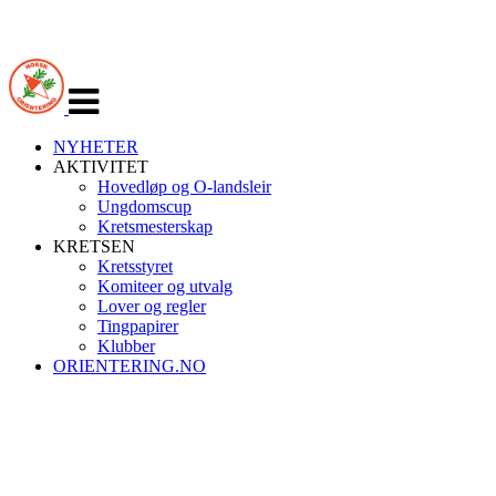
Veksle
navigasjon
NYHETER
AKTIVITET
Hovedløp og O-landsleir
Ungdomscup
Kretsmesterskap
KRETSEN
Kretsstyret
Komiteer og utvalg
Lover og regler
Tingpapirer
Klubber
ORIENTERING.NO