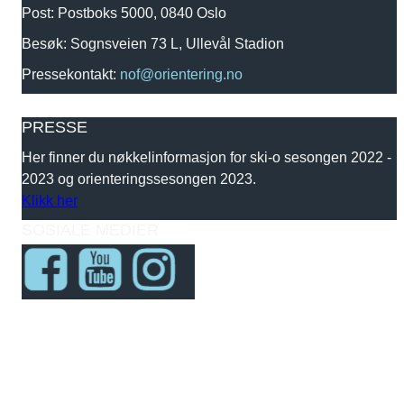
Post: Postboks 5000, 0840 Oslo
Besøk: Sognsveien 73 L, Ullevål Stadion
Pressekontakt:
nof@orientering.no
PRESSE
Her finner du nøkkelinformasjon for ski-o sesongen 2022 -
2023 og orienteringssesongen 2023.
Klikk her
SOSIALE MEDIER