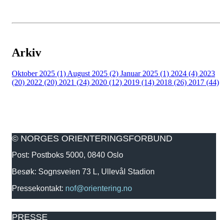
Arkiv
Oktober 2025 (1)
August 2025 (2)
Januar 2025 (1)
2024 (4)
2023
(20)
2022 (20)
2021 (24)
2020 (12)
2019 (14)
2018 (26)
2017 (44)
© NORGES ORIENTERINGSFORBUND
Post: Postboks 5000, 0840 Oslo
Besøk: Sognsveien 73 L, Ullevål Stadion
Pressekontakt:
nof@orientering.no
PRESSE