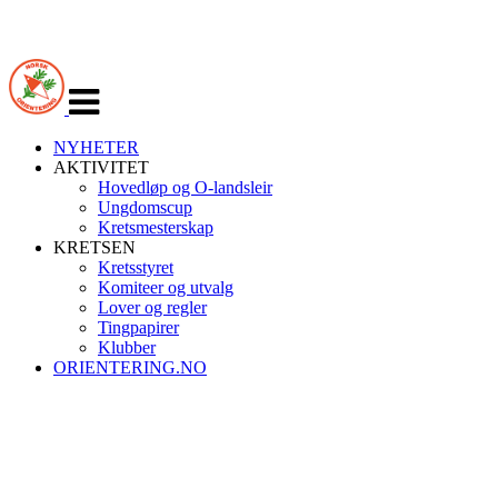
Veksle
navigasjon
NYHETER
AKTIVITET
Hovedløp og O-landsleir
Ungdomscup
Kretsmesterskap
KRETSEN
Kretsstyret
Komiteer og utvalg
Lover og regler
Tingpapirer
Klubber
ORIENTERING.NO