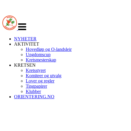
Veksle
navigasjon
NYHETER
AKTIVITET
Hovedløp og O-landsleir
Ungdomscup
Kretsmesterskap
KRETSEN
Kretsstyret
Komiteer og utvalg
Lover og regler
Tingpapirer
Klubber
ORIENTERING.NO