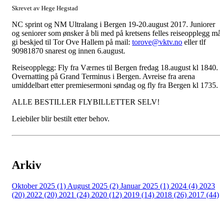
Skrevet av Hege Hegstad
NC sprint og NM Ultralang i Bergen 19-20.august 2017. Juniorer
og seniorer som ønsker å bli med på kretsens felles reiseopplegg m
gi beskjed til Tor Ove Hallem på mail:
torove@vktv.no
eller tlf
90981870 snarest og innen 6.august.
Reiseopplegg: Fly fra Værnes til Bergen fredag 18.august kl 1840.
Overnatting på Grand Terminus i Bergen. Avreise fra arena
umiddelbart etter premiesermoni søndag og fly fra Bergen kl 1735.
ALLE BESTILLER FLYBILLETTER SELV!
Leiebiler blir bestilt etter behov.
Arkiv
Oktober 2025 (1)
August 2025 (2)
Januar 2025 (1)
2024 (4)
2023
(20)
2022 (20)
2021 (24)
2020 (12)
2019 (14)
2018 (26)
2017 (44)