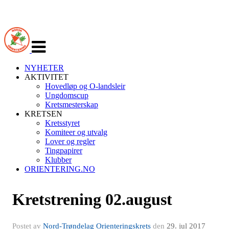
Veksle
navigasjon
NYHETER
AKTIVITET
Hovedløp og O-landsleir
Ungdomscup
Kretsmesterskap
KRETSEN
Kretsstyret
Komiteer og utvalg
Lover og regler
Tingpapirer
Klubber
ORIENTERING.NO
Kretstrening 02.august
Postet av
Nord-Trøndelag Orienteringskrets
den
29. jul 2017