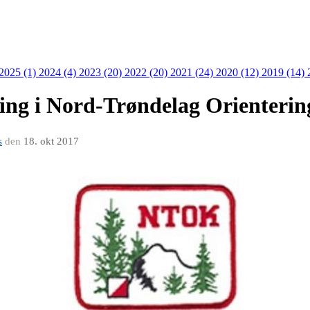
 2025 (1)
2024 (4)
2023 (20)
2022 (20)
2021 (24)
2020 (12)
2019 (14)
sting i Nord-Trøndelag Orienterin
s
den
18. okt 2017