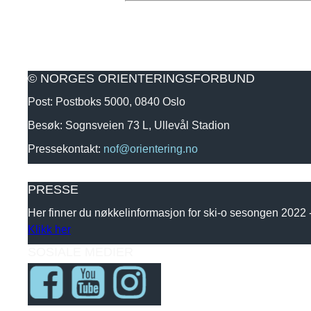
© NORGES ORIENTERINGSFORBUND
Post: Postboks 5000, 0840 Oslo
Besøk: Sognsveien 73 L, Ullevål Stadion
Pressekontakt:
nof@orientering.no
PRESSE
Her finner du nøkkelinformasjon for ski-o sesongen 2022
Klikk her
SOSIALE MEDIER