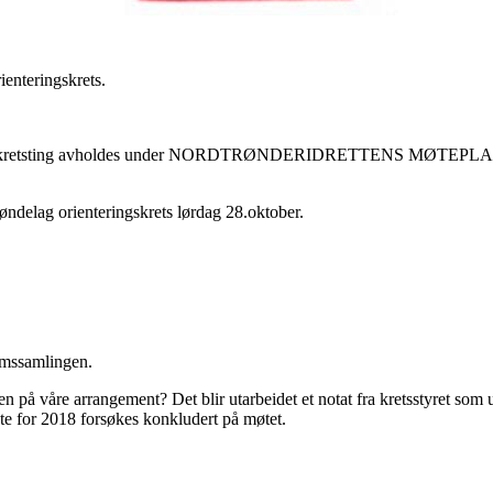
ienteringskrets.
al årets kretsting avholdes under NORDTRØNDERIDRETTENS MØTEPLA
Trøndelag orienteringskrets lørdag 28.oktober.
omssamlingen.
n på våre arrangement? Det blir utarbeidet et notat fra kretsstyret som
te for 2018 forsøkes konkludert på møtet.