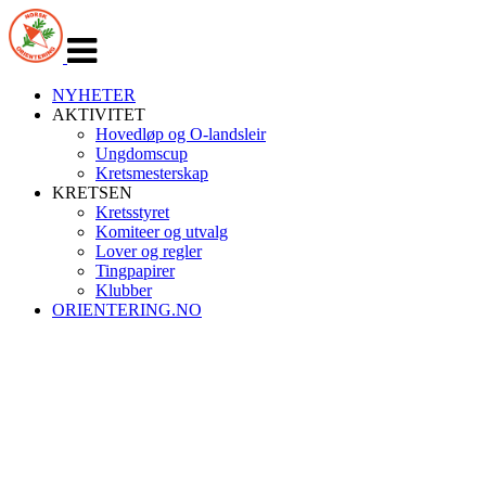
Veksle
navigasjon
NYHETER
AKTIVITET
Hovedløp og O-landsleir
Ungdomscup
Kretsmesterskap
KRETSEN
Kretsstyret
Komiteer og utvalg
Lover og regler
Tingpapirer
Klubber
ORIENTERING.NO