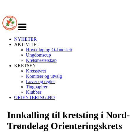
Veksle
navigasjon
NYHETER
AKTIVITET
Hovedløp og O-landsleir
Ungdomscup
Kretsmesterskap
KRETSEN
Kretsstyret
Komiteer og utvalg
Lover og regler
Tingpapirer
Klubber
ORIENTERING.NO
Innkalling til kretsting i Nord-
Trøndelag Orienteringskrets