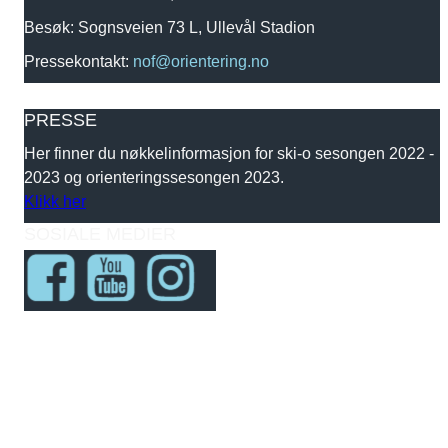
Besøk: Sognsveien 73 L, Ullevål Stadion
Pressekontakt:
nof@orientering.no
PRESSE
Her finner du nøkkelinformasjon for ski-o sesongen 2022 -
2023 og orienteringssesongen 2023.
Klikk her
SOSIALE MEDIER